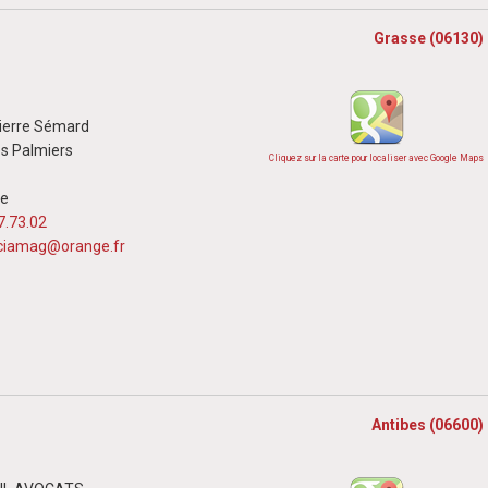
Grasse (06130)
ierre Sémard
es Palmiers
Cliquez sur la carte pour localiser avec Google Maps
se
7.73.02
iamag@orange.fr
Antibes (06600)