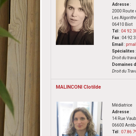
Adresse
:
2000 Route 
Les Algorith
06410 Biot
Tél
:
04 92 3
Fax
: 04 92 
Email
:
pmal
Spécialites 
Droit du trava
Domaines d'
Droit du Trava
MALINCONI Clotilde
Médiatrice
Adresse
:
14 Rue Vau
06600 Antib
Tél
:
07.86.7