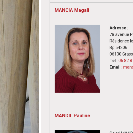
MANCIA Magali
Adresse
:
78 avenue P
Résidence l
Bp 54206
06130 Gras
Tél
:
06.82.8
Email
:
manc
MANDIL Pauline