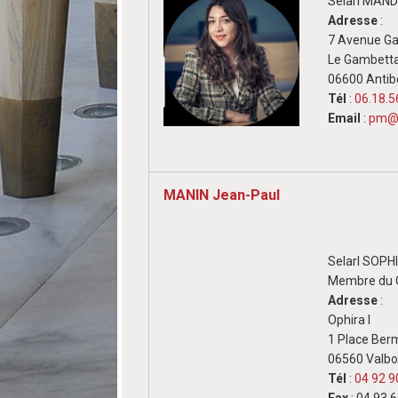
Selarl MAN
Adresse
:
7 Avenue G
Le Gambett
06600 Antib
Tél
:
06.18.5
Email
:
pm@m
MANIN Jean-Paul
Selarl SOPH
Membre du C
Adresse
:
Ophira I
1 Place Be
06560 Valbo
Tél
:
04 92 9