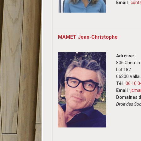
Email
:
cont
MAMET Jean-Christophe
Adresse
:
806 Chemin d
Lot 182
06200 Vallau
Tél
:
06.10.0
Email
:
jcma
Domaines d'
Droit des So