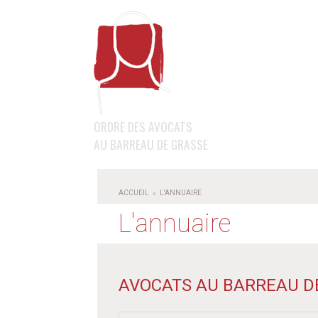
LE BARREAU
LA PROFE
LE MOT DU BÂTONNIER ET 
DOMAINES
CONSEIL DE L'ORDRE
DÉONTOL
LE BÂTONNIER
HONORAI
L'
ORDRE DES AVOCATS
LE SECRÉTARIAT DE L'ORDR
AIDE JUR
AU BARREAU DE GRASSE
CARPA
PROTECT
S'INSCRIRE AU BARREAU D
DEVENIR
ACCUEIL
L'ANNUAIRE
PARTENAIRES
L'annuaire
LE RESSORT DU BARREAU
AVOCATS AU BARREAU D