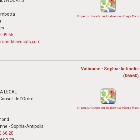
DIL AVOCATS
ambetta
Cliquez sur la carte pour localiser avec Google Maps
a
es
6.09.65
andil-avocats.com
Valbonne - Sophia-Antipolis
(06560)
IA LEGAL
onseil de l'Ordre
Cliquez sur la carte pour localiser avec Google Maps
rmond
nne - Sophia-Antipolis
0 66 20