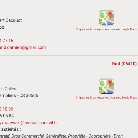
ert Cacquot
ioz
Cliquez sur la carte pour localiser avec Google Maps
4.77.16
nd.damien@gmail.com
Biot (06410)
es Colles
empliers - CS 30505
Cliquez sur la carte pour localiser avec Google Maps
3.10.96
65.05.84
ry.majewski@avocat-conseil.fr
activités :
tratif, Droit Commercial, Généraliste, Propriété - Copropriété - Droit