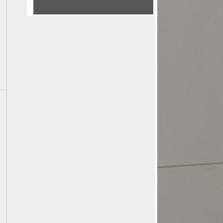
12
CONCOURS ELOQUENCE JEUNE
05
BARREAU 2025 - 2ÉME TOUR
2025
04
CONCOURS ELOQUENCE JEUNE
04
BARREAU 2025 - 1ER TOUR -
04 AVRIL 2025
2025
21
JOURNÉE NATIONALE DE
03
RELATION MAGISTRAT
GREFFIER AVOCAT 21 MARS
2025
2025
06
ENGAGEMENT DU BARREAU DE
03
GRASSE CONTRE LES
VIOLENCES FAITES AUX
2025
FEMMES 6 MARS 2025