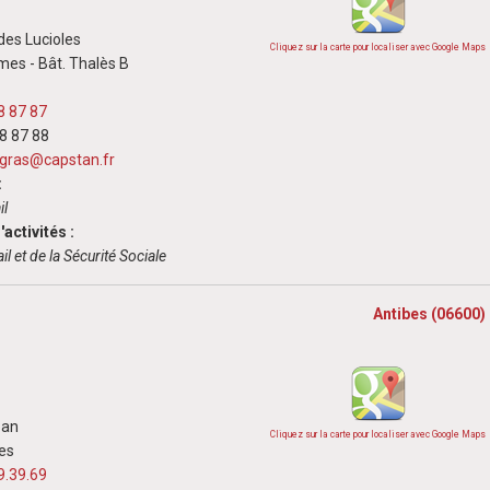
des Lucioles
Cliquez sur la carte pour localiser avec Google Maps
mes - Bât. Thalès B
8 87 87
38 87 88
gras@capstan.fr
:
il
activités :
il et de la Sécurité Sociale
Antibes (06600)
ban
Cliquez sur la carte pour localiser avec Google Maps
es
9.39.69