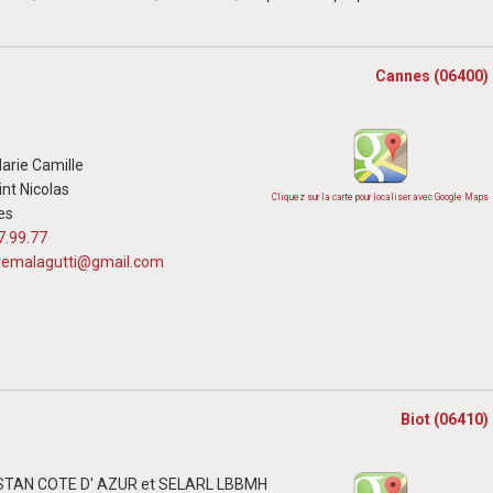
Cannes (06400)
arie Camille
nt Nicolas
Cliquez sur la carte pour localiser avec Google Maps
es
7.99.77
remalagutti@gmail.com
Biot (06410)
TAN COTE D' AZUR et SELARL LBBMH