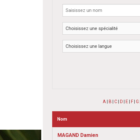
A
|
B
|
C
|
D
|
E
|
F
|
G
Nom
MAGAND Damien