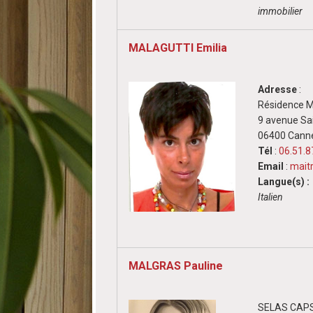
immobilier
MALAGUTTI Emilia
Adresse
:
Résidence M
9 avenue Sai
06400 Cann
Tél
:
06.51.8
Email
:
mait
Langue(s) :
Italien
MALGRAS Pauline
SELAS CAPS