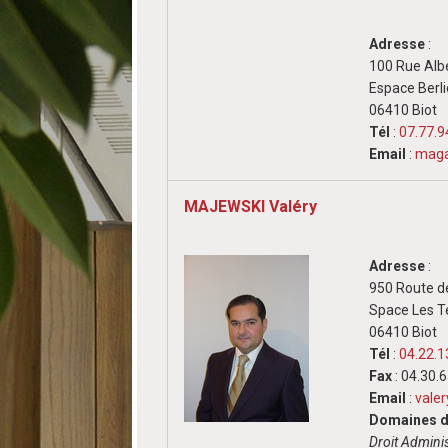
Adresse
:
100 Rue Alb
Espace Berl
06410 Biot
Tél
:
07.77.9
Email
:
maga
MAJEWSKI Valéry
Adresse
:
950 Route d
Space Les T
06410 Biot
Tél
:
04.22.1
Fax
: 04.30.
Email
:
vale
Domaines d'
Droit Adminis