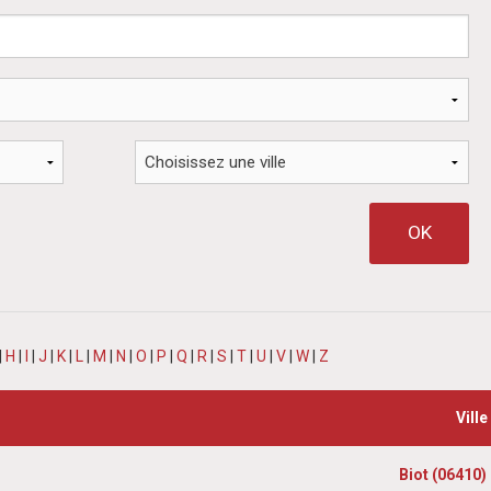
|
H
|
I
|
J
|
K
|
L
|
M
|
N
|
O
|
P
|
Q
|
R
|
S
|
T
|
U
|
V
|
W
|
Z
Ville
Biot (06410)