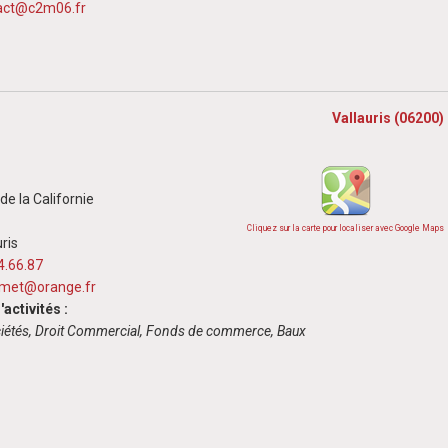
act@c2m06.fr
Vallauris (06200)
e la Californie
Cliquez sur la carte pour localiser avec Google Maps
ris
4.66.87
met@orange.fr
activités :
ciétés, Droit Commercial, Fonds de commerce, Baux