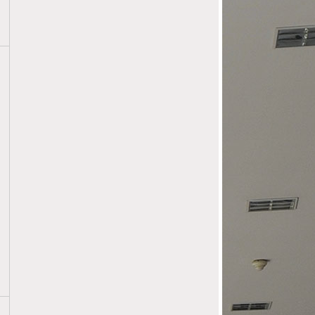
24
SOIRÉE DES VOEUX DU
01
BÂTONNIER
2025
13
PRESTATION DE SERMENT AIX
01
EN PROVENCE - PROMOTION
2025
2025
08
NOËL DES AVOCATS - 8
12
DÉCEMBRE 2024
2024
18
ELECTION POUR LA
06
MANDATURE 2026 / 2027
2025