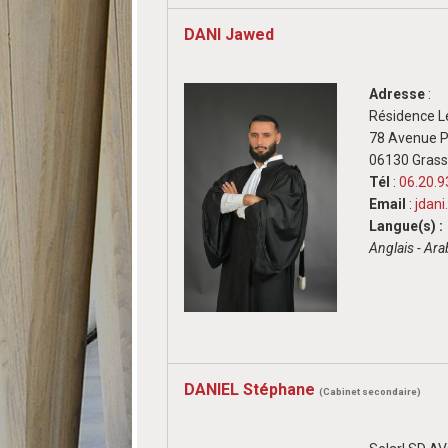
DANI Jawed
Adresse
:
Résidence L
78 Avenue P
06130 Gras
Tél
:
06.20.9
Email
:
jdan
Langue(s) :
Anglais - Ar
DANIEL Stéphane
(Cabinet secondaire)