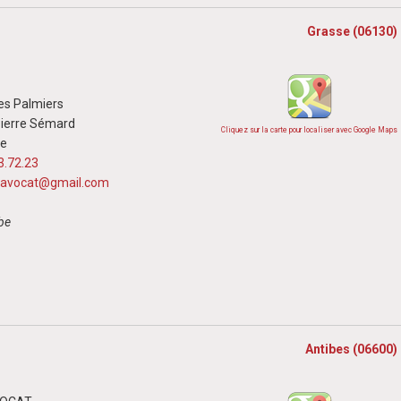
Grasse (06130)
es Palmiers
ierre Sémard
Cliquez sur la carte pour localiser avec Google Maps
se
3.72.23
i.avocat@gmail.com
abe
Antibes (06600)