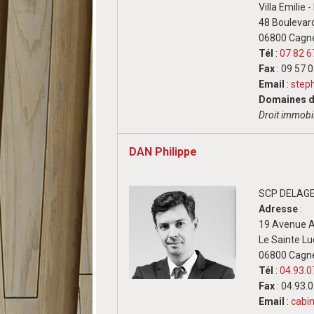
Villa Emilie 
48 Boulevar
06800 Cagn
Tél
:
07 82 6
Fax
: 09 57 
Email
:
step
Domaines d'
Droit immobil
DAN Philippe
SCP DELAG
Adresse
:
19 Avenue A
Le Sainte L
06800 Cagn
Tél
:
04.93.0
Fax
: 04.93.
Email
:
cabi