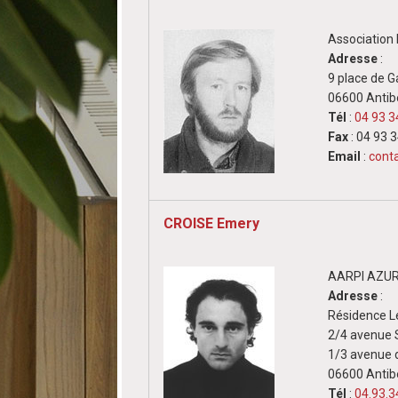
Associatio
Adresse
:
9 place de G
06600 Antib
Tél
:
04 93 3
Fax
: 04 93 
Email
:
cont
CROISE Emery
AARPI AZUR
Adresse
:
Résidence Le
2/4 avenue 
1/3 avenue 
06600 Antib
Tél
:
04.93.3