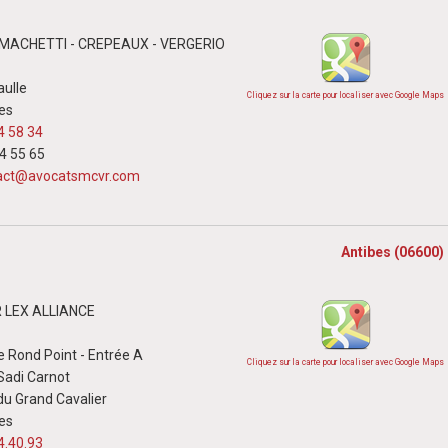
n MACHETTI - CREPEAUX - VERGERIO
aulle
Cliquez sur la carte pour localiser avec Google Maps
es
4 58 34
34 55 65
act@avocatsmcvr.com
Antibes (06600)
 LEX ALLIANCE
 Rond Point - Entrée A
Cliquez sur la carte pour localiser avec Google Maps
Sadi Carnot
du Grand Cavalier
es
4.40.93