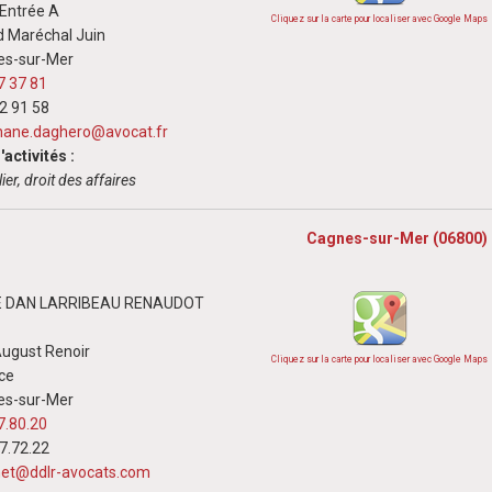
- Entrée A
Cliquez sur la carte pour localiser avec Google Maps
d Maréchal Juin
es-sur-Mer
7 37 81
02 91 58
hane.daghero@avocat.fr
activités :
ier, droit des affaires
Cagnes-sur-Mer (06800)
E DAN LARRIBEAU RENAUDOT
ugust Renoir
Cliquez sur la carte pour localiser avec Google Maps
uce
es-sur-Mer
7.80.20
07.72.22
net@ddlr-avocats.com