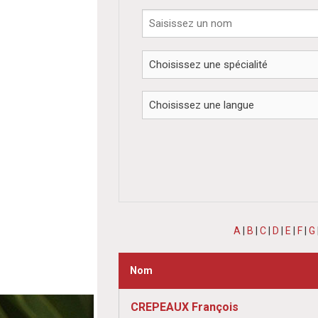
A
|
B
|
C
|
D
|
E
|
F
|
G
Nom
CREPEAUX François