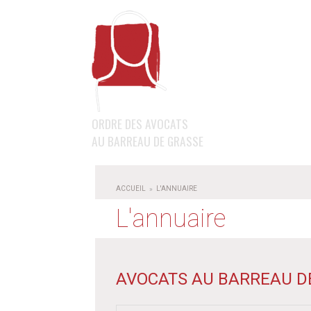
LE BARREAU
LA PROFE
LE MOT DU BÂTONNIER ET 
DOMAINES
CONSEIL DE L'ORDRE
DÉONTOL
LE BÂTONNIER
HONORAI
L'
ORDRE DES AVOCATS
LE SECRÉTARIAT DE L'ORDR
AIDE JUR
AU BARREAU DE GRASSE
CARPA
PROTECT
S'INSCRIRE AU BARREAU D
DEVENIR
ACCUEIL
L'ANNUAIRE
PARTENAIRES
L'annuaire
LE RESSORT DU BARREAU
AVOCATS AU BARREAU D