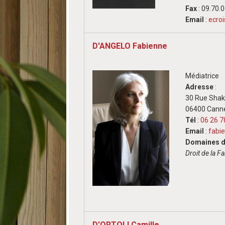
Fax
: 09.70.
Email
:
ecro
D'ANGELO Fabienne
Médiatrice
Adresse
:
30 Rue Sha
06400 Cann
Tél
:
06 26 7
Email
:
fabi
Domaines d'
Droit de la Fa
D'ORTOLI Camille