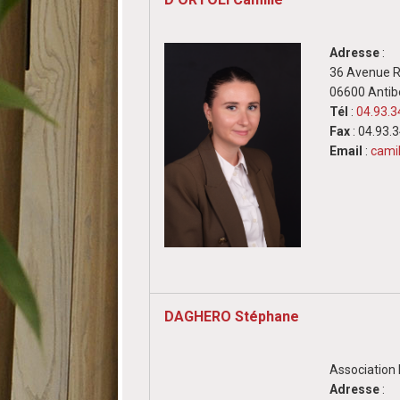
Adresse
:
36 Avenue R
06600 Antib
Tél
:
04.93.3
Fax
: 04.93.
Email
:
camil
DAGHERO Stéphane
Associatio
Adresse
: