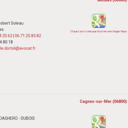
obert Soleau
es
Cliquez sur la carte pour localiser avec Google Maps
4.20.62
|
06.71.25.83.82
34.80.18
le.dortoli@avocat.fr
Cagnes-sur-Mer (06800)
n DAGHERO - DUBOIS