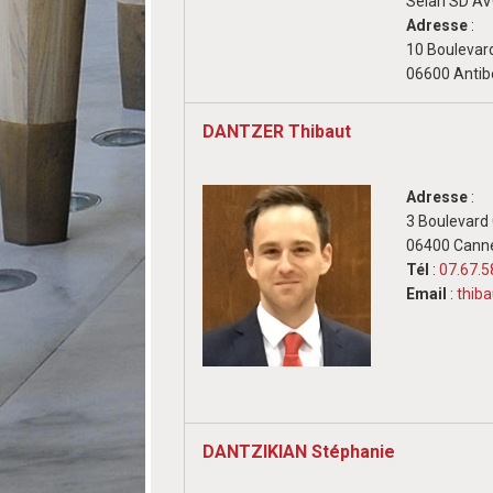
Selarl SD 
Adresse
:
10 Boulevar
06600 Antib
DANTZER Thibaut
Adresse
:
3 Boulevard
06400 Cann
Tél
:
07.67.5
Email
:
thib
DANTZIKIAN Stéphanie