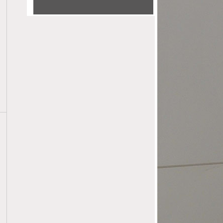
12
CONCOURS ELOQUENCE JEUNE
05
BARREAU 2025 - 2ÉME TOUR
2025
04
CONCOURS ELOQUENCE JEUNE
04
BARREAU 2025 - 1ER TOUR -
04 AVRIL 2025
2025
21
JOURNÉE NATIONALE DE
03
RELATION MAGISTRAT
GREFFIER AVOCAT 21 MARS
2025
2025
06
ENGAGEMENT DU BARREAU DE
03
GRASSE CONTRE LES
VIOLENCES FAITES AUX
2025
FEMMES 6 MARS 2025