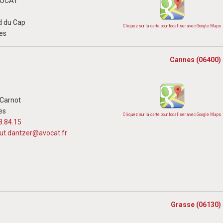
AVOCAT
d du Cap
Cliquez sur la carte pour localiser avec Google Maps
es
Cannes (06400)
 Carnot
es
Cliquez sur la carte pour localiser avec Google Maps
8.84.15
aut.dantzer@avocat.fr
Grasse (06130)