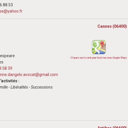
06.88.53
ise@yahoo.fr
Cannes (06400)
kespeare
Cliquez sur la carte pour localiser avec Google Maps
es
8 58 39
enne.dangelo.avocat@gmail.com
activités :
mille - Libéralités - Successions
Antibes (06600)