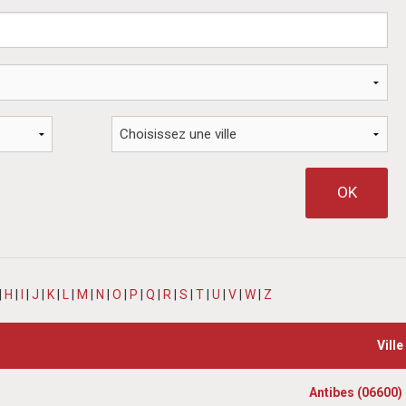
|
H
|
I
|
J
|
K
|
L
|
M
|
N
|
O
|
P
|
Q
|
R
|
S
|
T
|
U
|
V
|
W
|
Z
Ville
Antibes (06600)